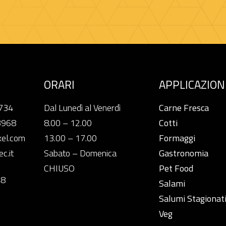
ORARI
APPLICAZION
3734
Dal Lunedì al Venerdì
Carne Fresca
3968
8.00 – 12.00
Cotti
xel.com
13.00 – 17.00
Formaggi
c.it
Sabato – Domenica
Gastronomia
CHIUSO
Pet Food
48
Salami
Salumi Stagionat
Veg