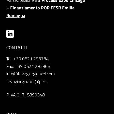
Partecipazione a
a Process Expo Chicago
– Finanziamento POR FESR Emilia
Romagna
CONTATTI
Tel: +39 0521 293734
Fax: +39 0521 293968
info@favagiorgioaxel.com
favagiorgioaxel@pec.it
P.IVA 01715390348